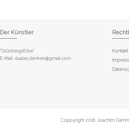
Der Künstler
Recht
"GrünbergsErbe"
Kontakt
E-Mail: duales.denken@gmail.com
Impres
Datensc
Coppyright 2016: Joachim Damme