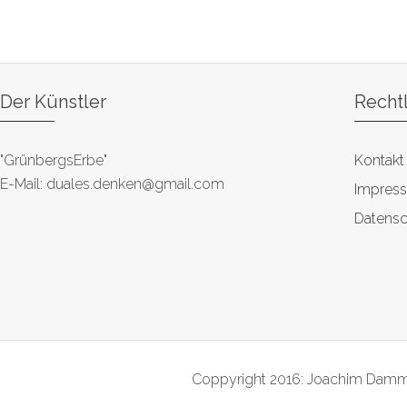
Der Künstler
Recht
"GrünbergsErbe"
Kontakt
E-Mail: duales.denken@gmail.com
Impres
Datensc
Coppyright 2016: Joachim Damme