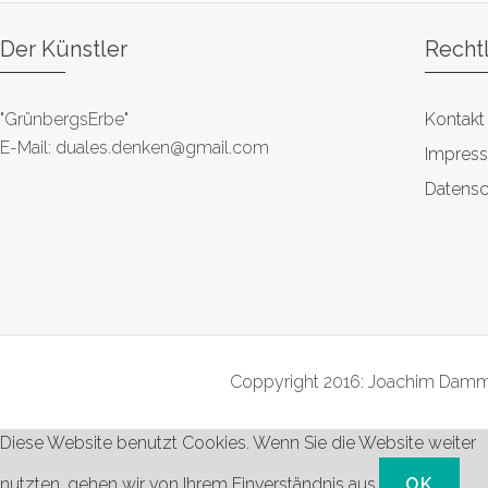
Der Künstler
Recht
"GrünbergsErbe"
Kontakt
E-Mail: duales.denken@gmail.com
Impres
Datensc
Coppyright 2016: Joachim Damme
Diese Website benutzt Cookies. Wenn Sie die Website weiter
nutzten, gehen wir von Ihrem Einverständnis aus.
OK